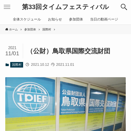
第33回タイムフェスティバル
全体スケジュール
お知らせ
参加団体
当日の動画ページ
ホーム
参加団体
国際村
2021
（公財）鳥取県国際交流財団
11/01
2021.10.12
2021.11.01
国際村