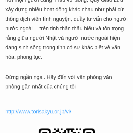
nơi mọi người cùng nhau vui sống, Quỹ Giao Lưu
xây dựng nhiều hoạt động khác nhau như phái cử
thông dịch viên tình nguyện, quầy tư vấn cho người
nước ngoài… trên tinh thần thấu hiểu và tôn trọng
rằng giữa người Nhật và người nước ngoài hiện
đang sinh sống trong tỉnh có sự khác biệt về văn
hóa, phong tục.
Đừng ngần ngại. Hãy đến với văn phòng văn
phòng gần nhất của chúng tôi
http://www.torisakyu.or.jp/vi/