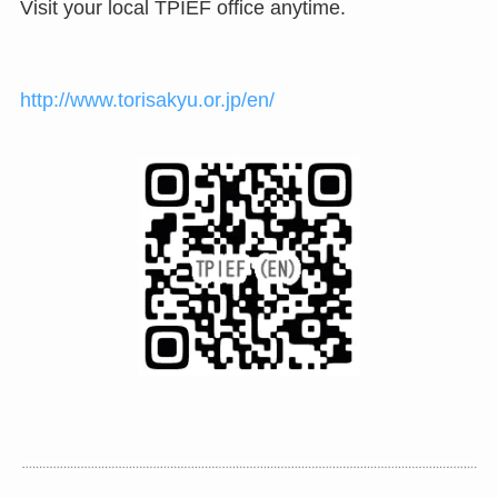
Visit your local TPIEF office anytime.
http://www.torisakyu.or.jp/en/